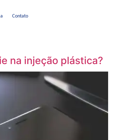
ia
Contato
e na injeção plástica?