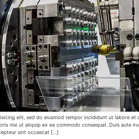
isicing elit, sed do eiusmod tempor incididunt ut labore et
ris nisi ut aliquip ex ea commodo consequat. Duis aute irur
xcepteur sint occaecat […]