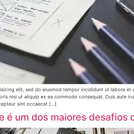
isicing elit, sed do eiusmod tempor incididunt ut labore et
ris nisi ut aliquip ex ea commodo consequat. Duis aute irur
xcepteur sint occaecat […]
de é um dos maiores desafios d