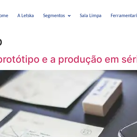
ome
A Letska
Segmentos
Sala Limpa
Ferramentar
b
otótipo e a produção em séri