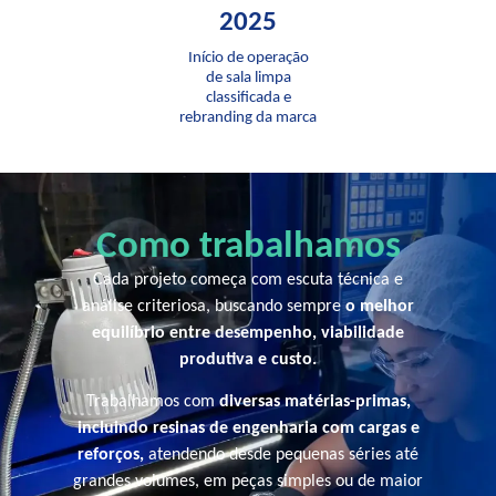
2025
Início de operação
de sala limpa
classificada e
rebranding da marca
Como trabalhamos
Cada projeto começa com escuta técnica e
análise criteriosa, buscando sempre
o melhor
equilíbrio entre desempenho, viabilidade
produtiva e custo.
Trabalhamos com
diversas matérias-primas,
incluindo resinas de engenharia com cargas e
reforços,
atendendo desde pequenas séries até
grandes volumes, em peças simples ou de maior