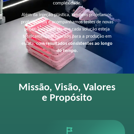
complexidade.
Além da injeção plástica, também projetamos,
prototipamos e acompanhamos testes de novas
peças, assegurando que cada solução esteja
tecnicamente preparada para a produção em
escala, com
resultados consistentes ao longo
do tempo.
Missão, Visão, Valores
e Propósito