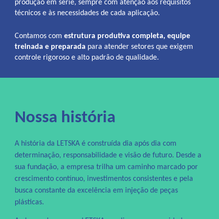
produção em série, sempre com atenção aos requisitos
técnicos e às necessidades de cada aplicação.
Contamos com
estrutura produtiva completa, equipe
treinada e preparada
para atender setores que exigem
controle rigoroso e alto padrão de qualidade.
Nossa história
A história da LETSKA é construída dia após dia com
determinação, responsabilidade e visão de futuro. Desde a
sua fundação, a empresa trilha um caminho marcado por
crescimento contínuo, investimentos consistentes e pela
busca constante da excelência em injeção de peças
plásticas.