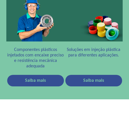
Componentes plásticos
Soluções em injeção plástica
injetados com encaixe preciso
para diferentes aplicações.
e resistência mecânica
adequada
Saiba mais
Saiba mais